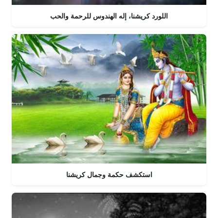
اللورد كريشنا، إله الهندوس للرحمة والحب
استكشف حكمة وجمال كريشنا