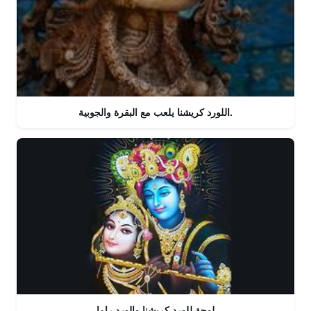
اللورد كريشنا يلعب مع البقرة والجوبية.
لوحة للورد كريشنا والورد راما