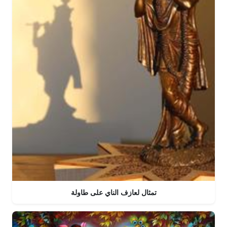
تمثال لعازف الناي على طاولة