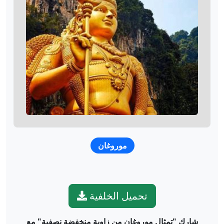
موروغان
تحميل الخلفية
شارك "تمثال موروغان من زاوية منخفضة نصفية" مع