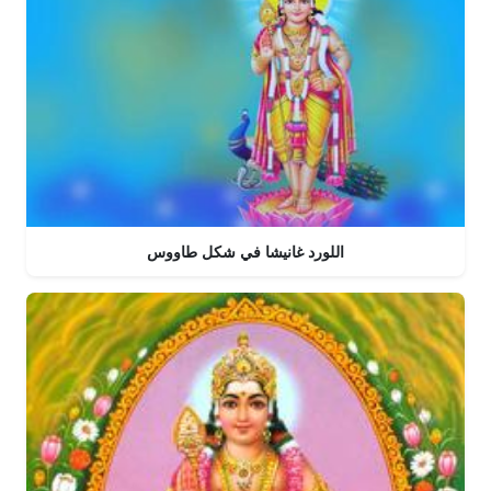
اللورد غانيشا في شكل طاووس