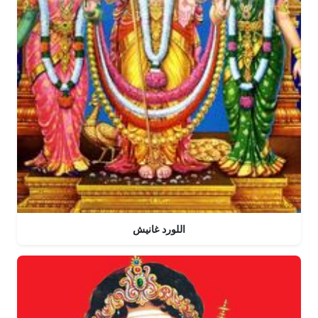
اللورد غانيش