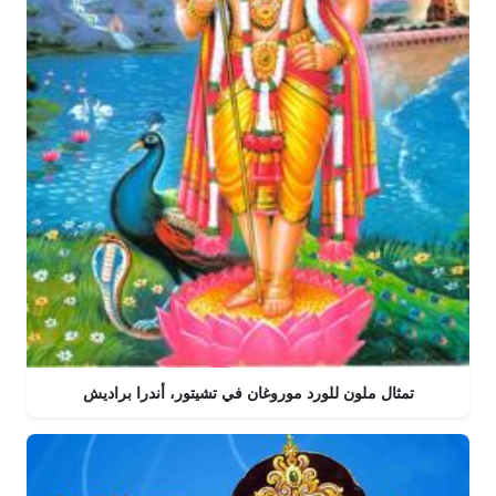
تمثال ملون للورد موروغان في تشيتور، أندرا براديش