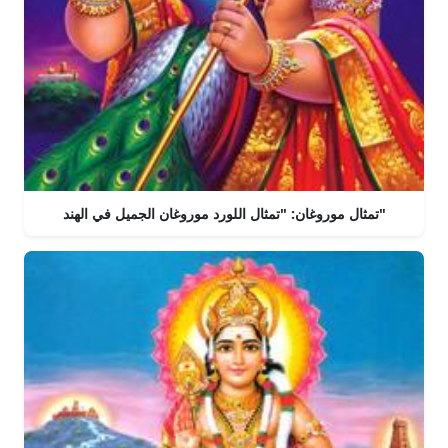
تمثال موروغان: "تمثال اللورد موروغان الجميل في الهند"