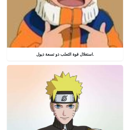
استغلال قوة الثعلب ذو تسعة ذيول.