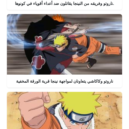
ناروتو وفريقه من النينجا يقاتلون ضد أعداء أقوياء في كونوها.
ناروتو وكاكاشي يتعاونان لمواجهة نينجا قرية الورقة المخفية