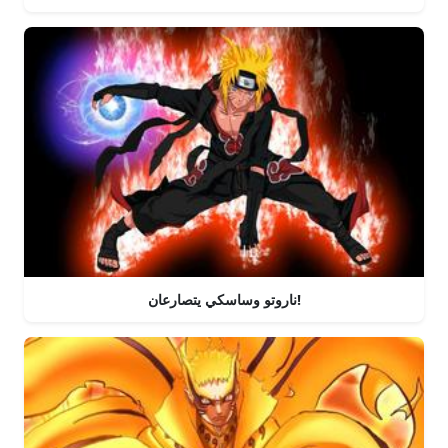
ناروتو وساسكي يتصارعان!