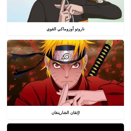
ناروتو أوزوماكي القوي
إتقان الشارينغان!