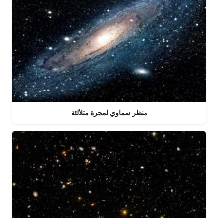
منظر سماوي لمجرة متلألئة