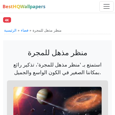
BestHQWallpapers
4K
منظر مذهل للمجرة
فضاء
الرئيسية
منظر مذهل للمجرة
استمتع بـ 'منظر مذهل للمجرة'، تذكير رائع
بمكاننا الصغير في الكون الواسع والجميل.