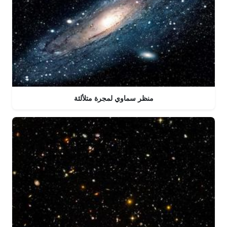
منظر سماوي لمجرة متلألئة