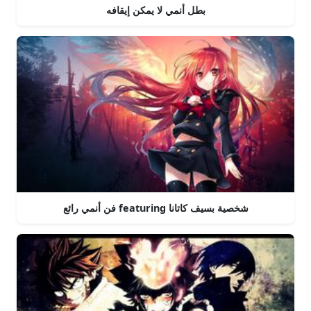
بطل أنمي لا يمكن إيقافه
فن أنمي رائع featuring شخصية بسيف كاتانا