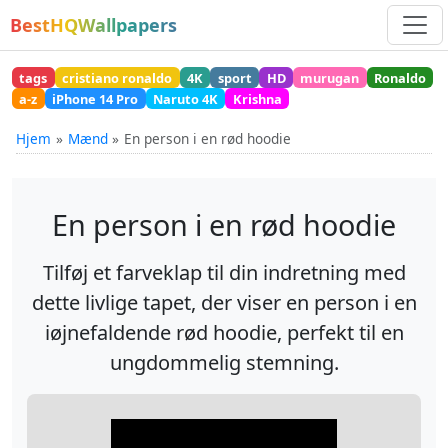
BestHQWallpapers
tags
cristiano ronaldo
4K
sport
HD
murugan
Ronaldo
a-z
iPhone 14 Pro
Naruto 4K
Krishna
Hjem
Mænd
En person i en rød hoodie
En person i en rød hoodie
Tilføj et farveklap til din indretning med
dette livlige tapet, der viser en person i en
iøjnefaldende rød hoodie, perfekt til en
ungdommelig stemning.