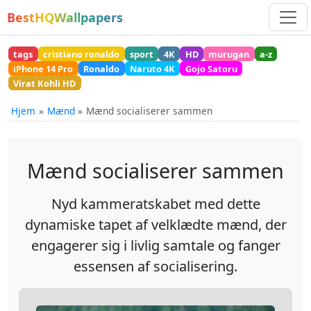
BestHQWallpapers
tags
cristiano ronaldo
sport
4K
HD
murugan
a-z
iPhone 14 Pro
Ronaldo
Naruto 4K
Gojo Satoru
Virat Kohli HD
Hjem
Mænd
Mænd socialiserer sammen
Mænd socialiserer sammen
Nyd kammeratskabet med dette
dynamiske tapet af velklædte mænd, der
engagerer sig i livlig samtale og fanger
essensen af socialisering.