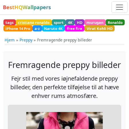
BestHQWallpapers
tags
cristiano ronaldo
sport
4K
HD
murugan
Ronaldo
iPhone 14 Pro
a-z
Naruto 4K
free fire
Virat Kohli HD
Hjem
Preppy
Fremragende preppy billeder
Fremragende preppy billeder
Fejr stil med vores iøjnefaldende preppy
billeder, den perfekte tilføjelse til at hæve
enhver rums atmosfære.