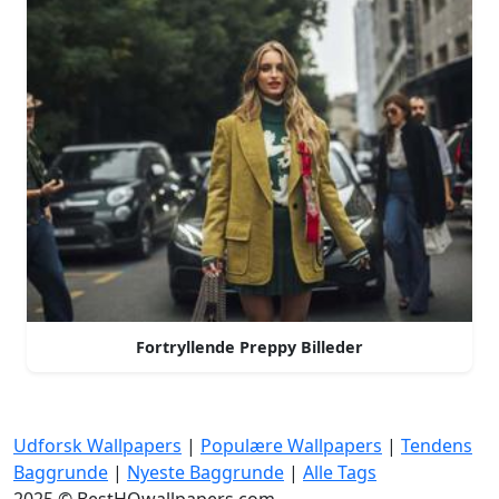
Fortryllende Preppy Billeder
Udforsk Wallpapers
|
Populære Wallpapers
|
Tendens
Baggrunde
|
Nyeste Baggrunde
|
Alle Tags