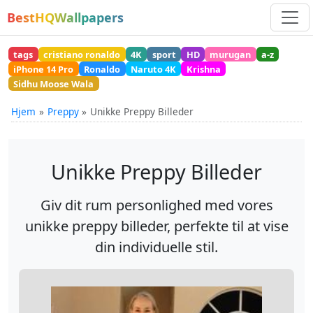
BestHQWallpapers
tags
cristiano ronaldo
4K
sport
HD
murugan
a-z
iPhone 14 Pro
Ronaldo
Naruto 4K
Krishna
Sidhu Moose Wala
Hjem
Preppy
Unikke Preppy Billeder
Unikke Preppy Billeder
Giv dit rum personlighed med vores
unikke preppy billeder, perfekte til at vise
din individuelle stil.