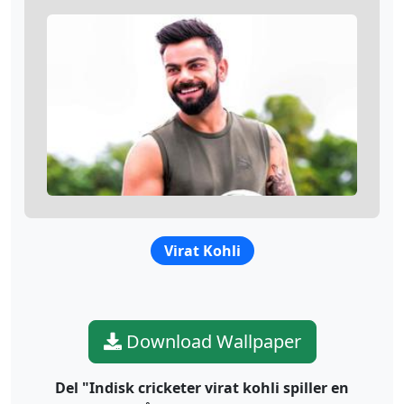
Virat Kohli
Download Wallpaper
Del "Indisk cricketer virat kohli spiller en