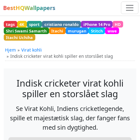
BestHQWallpapers
tags
4K
sport
cristiano ronaldo
iPhone 14 Pro
HD
Shri Swami Samarth
Itachi
murugan
Stitch
wwe
Itachi Uchiha
Hjem
Virat kohli
Indisk cricketer virat kohli spiller en storslået slag
Indisk cricketer virat kohli
spiller en storslået slag
Se Virat Kohli, Indiens cricketlegende,
spille et majestætisk slag, der fanger fans
med sin dygtighed.