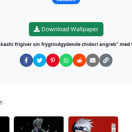
Download Wallpaper
kashi frigiver sin frygtindgydende chidori angreb" med
e: