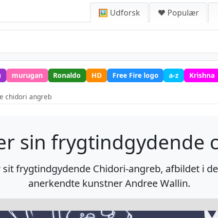
🖼️ Udforsk
❤️ Populær
u
murugan
Ronaldo
HD
Free Fire logo
a-z
Krishna
de chidori angreb
ver sin frygtindgydende 
 sit frygtindgydende Chidori-angreb, afbildet i de
anerkendte kunstner Andree Wallin.