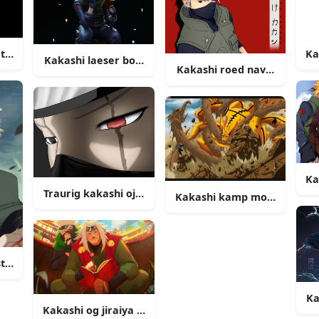
 shinobi billede
Ka
Kakashi laeser bog billede
Kakashi roed navn billede
Ka
Traurig kakashi oje billede
Kakashi kamp mod kayuubi 
t billede
Ka
Kakashi og jiraiya billede