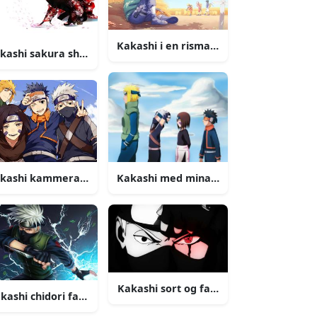
Kakashi i en rismark billede
kashi sakura shinobi billede
kashi kammerater og lærer billede
Kakashi med minato billede
billede
Kakashi sort og farvet billede
kashi chidori fanart billede