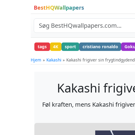
BestHQWallpapers
tags
4K
sport
cristiano ronaldo
Gok
Hjem
Kakashi
Kakashi frigiver sin frygtindgyden
Kakashi frigi
Føl kraften, mens Kakashi frigiver