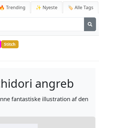
🔥 Trending
✨ Nyeste
🏷️ Alle Tags
Stitch
chidori angreb
nne fantastiske illustration af den