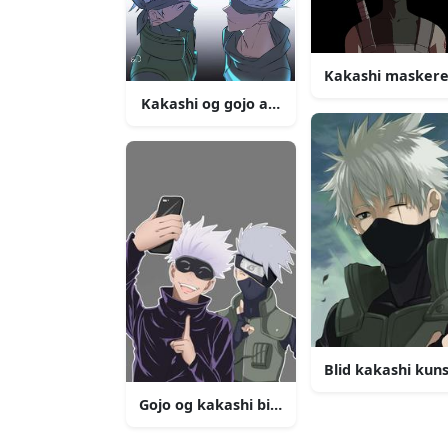
Kakashi maskeret
Kakashi og gojo ansigt til ansigt billede
Blid kakashi kuns
Gojo og kakashi billede