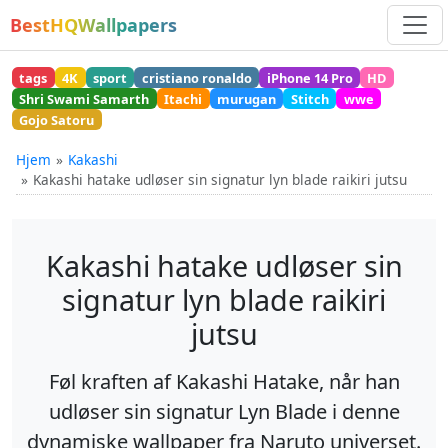
BestHQWallpapers
tags
4K
sport
cristiano ronaldo
iPhone 14 Pro
HD
Shri Swami Samarth
Itachi
murugan
Stitch
wwe
Gojo Satoru
Hjem
Kakashi
Kakashi hatake udløser sin signatur lyn blade raikiri jutsu
Kakashi hatake udløser sin
signatur lyn blade raikiri
jutsu
Føl kraften af Kakashi Hatake, når han
udløser sin signatur Lyn Blade i denne
dynamiske wallpaper fra Naruto universet.