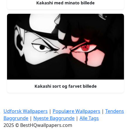
Kakashi med minato billede
Kakashi sort og farvet billede
Udforsk Wallpapers
|
Populære Wallpapers
|
Tendens
Baggrunde
|
Nyeste Baggrunde
|
Alle Tags
2025 © BestHQwallpapers.com