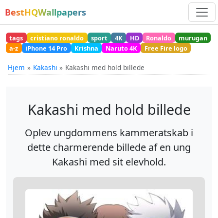
BestHQWallpapers
tags
cristiano ronaldo
sport
4K
HD
Ronaldo
murugan
a-z
iPhone 14 Pro
Krishna
Naruto 4K
Free Fire logo
Hjem
Kakashi
Kakashi med hold billede
Kakashi med hold billede
Oplev ungdommens kammeratskab i
dette charmerende billede af en ung
Kakashi med sit elevhold.