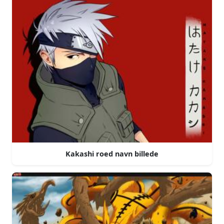
Kakashi roed navn billede