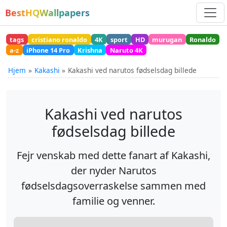
BestHQWallpapers
tags
cristiano ronaldo
4K
sport
HD
murugan
Ronaldo
a-z
iPhone 14 Pro
Krishna
Naruto 4K
Hjem
Kakashi
Kakashi ved narutos fødselsdag billede
Kakashi ved narutos
fødselsdag billede
Fejr venskab med dette fanart af Kakashi,
der nyder Narutos
fødselsdagsoverraskelse sammen med
familie og venner.