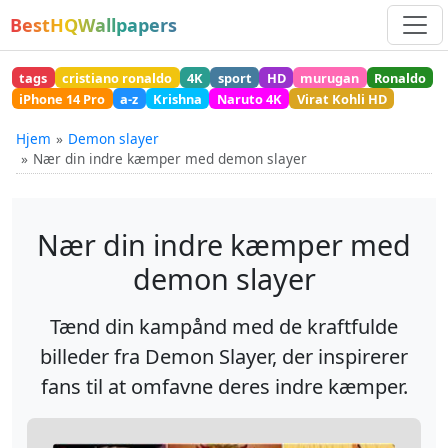
BestHQWallpapers
tags
cristiano ronaldo
4K
sport
HD
murugan
Ronaldo
iPhone 14 Pro
a-z
Krishna
Naruto 4K
Virat Kohli HD
Hjem
Demon slayer
Nær din indre kæmper med demon slayer
Nær din indre kæmper med
demon slayer
Tænd din kampånd med de kraftfulde
billeder fra Demon Slayer, der inspirerer
fans til at omfavne deres indre kæmper.