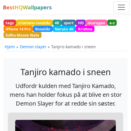
BestHQWallpapers
tags
cristiano ronaldo
4K
sport
HD
murugan
a-z
iPhone 14 Pro
Ronaldo
Naruto 4K
Krishna
Sidhu Moose Wala
Hjem
Demon slayer
Tanjiro kamado i sneen
Tanjiro kamado i sneen
Udfordr kulden med Tanjiro Kamado,
mens han holder fokus på at blive en stor
Demon Slayer for at redde sin søster.