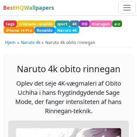
BestHQWallpapers
tags
cristiano ronaldo
sport
4K
HD
murugan
a-z
iPhone 14 Pro
Ronaldo
Naruto 4K
Hjem
Naruto 4k
Naruto 4k obito rinnegan
Naruto 4k obito rinnegan
Oplev det seje 4K-vægmaleri af Obito
Uchiha i hans frygtindgydende Sage
Mode, der fanger intensiteten af hans
Rinnegan-teknik.