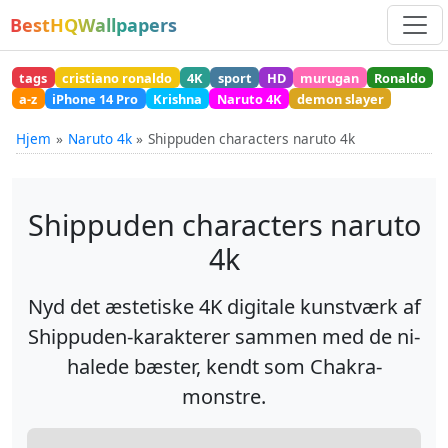
BestHQWallpapers
tags
cristiano ronaldo
4K
sport
HD
murugan
Ronaldo
a-z
iPhone 14 Pro
Krishna
Naruto 4K
demon slayer
Hjem
Naruto 4k
Shippuden characters naruto 4k
Shippuden characters naruto
4k
Nyd det æstetiske 4K digitale kunstværk af
Shippuden-karakterer sammen med de ni-
halede bæster, kendt som Chakra-
monstre.