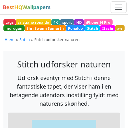
BestHQWallpapers
tags
cristiano ronaldo
4K
sport
HD
iPhone 14 Pro
murugan
Shri Swami Samarth
Ronaldo
Stitch
Itachi
a-z
Hjem
Stitch
Stitch udforsker naturen
Stitch udforsker naturen
Udforsk eventyr med Stitch i denne
fantastiske tapet, der viser ham i en
betagende udendørs indstilling fyldt med
naturens skønhed.