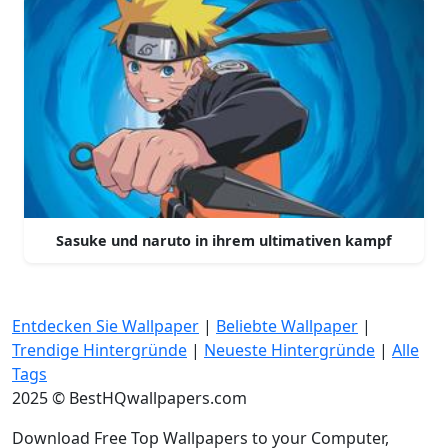
Sasuke und naruto in ihrem ultimativen kampf
Entdecken Sie Wallpaper
|
Beliebte Wallpaper
|
Trendige Hintergründe
|
Neueste Hintergründe
|
Alle
Tags
2025 © BestHQwallpapers.com
Download Free Top Wallpapers to your Computer,