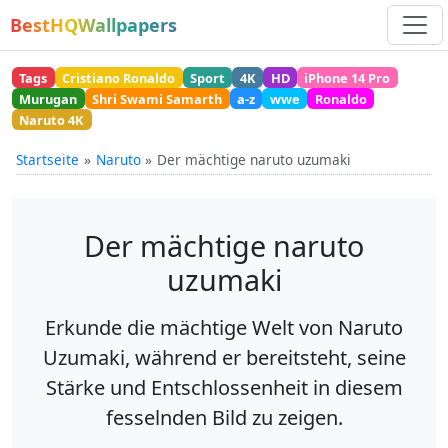
BestHQWallpapers
Tags
Cristiano Ronaldo
Sport
4K
HD
iPhone 14 Pro
Murugan
Shri Swami Samarth
a-z
wwe
Ronaldo
Naruto 4K
Startseite
Naruto
Der mächtige naruto uzumaki
Der mächtige naruto
uzumaki
Erkunde die mächtige Welt von Naruto
Uzumaki, während er bereitsteht, seine
Stärke und Entschlossenheit in diesem
fesselnden Bild zu zeigen.