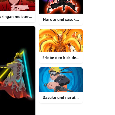
aringan meisterschaft
Naruto und sasuke kämpfen gegenein
Erlebe den kick der abenteuer mit nar
es
igen fuchses nutzen
Sasuke und naruto in ihrem ultimativ