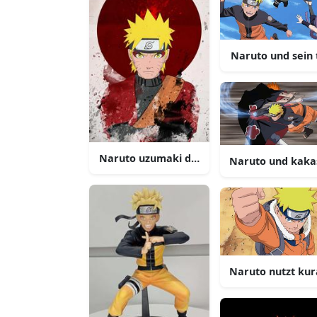
Naruto und sein
Naruto uzumaki der wille des feuers
Naruto und kakas
Naruto nutzt ku