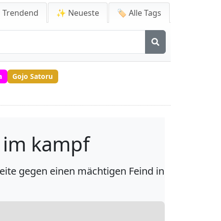
 Trendend
✨ Neueste
🏷️ Alle Tags
a
Gojo Satoru
 im kampf
eite gegen einen mächtigen Feind in