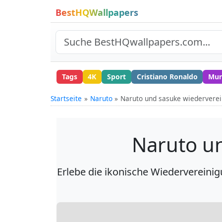
BestHQWallpapers
Tags
4K
Sport
Cristiano Ronaldo
Mur
Startseite
Naruto
Naruto und sasuke wiedervere
Naruto u
Erlebe die ikonische Wiedervereini