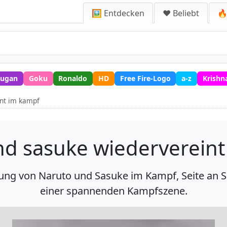
🖼️ Entdecken
❤️ Beliebt
🔥
ugan
Goku
Ronaldo
HD
Free Fire-Logo
a-z
Krishn
int im kampf
nd sasuke wiedervereint
gung von Naruto und Sasuke im Kampf, Seite an S
einer spannenden Kampfszene.