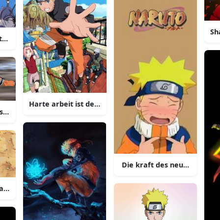
Sh
 team von ninjas kämpfen gegen mächtige feinde in konoha
Harte arbeit ist der weg zum erfolg
hi verbünden sich gegen die ninjas des versteckten blattdorf
Die kraft des neun schwänz
ramas chakra