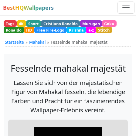
BestHQWallpapers
Tags
4K
Sport
Cristiano Ronaldo
Murugan
Goku
Ronaldo
HD
Free Fire-Logo
Krishna
a-z
Stitch
Startseite
Mahakal
Fesselnde mahakal majestät
Fesselnde mahakal majestät
Lassen Sie sich von der majestätischen
Figur von Mahakal fesseln, die lebendige
Farben und Pracht für ein faszinierendes
Wallpaper-Erlebnis vereint.