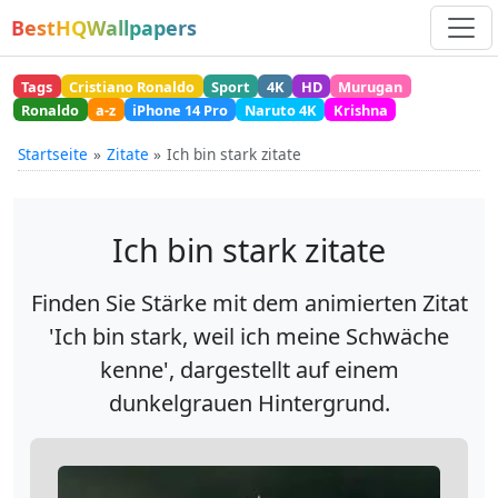
BestHQWallpapers
Tags
Cristiano Ronaldo
Sport
4K
HD
Murugan
Ronaldo
a-z
iPhone 14 Pro
Naruto 4K
Krishna
Startseite
Zitate
Ich bin stark zitate
Ich bin stark zitate
Finden Sie Stärke mit dem animierten Zitat
'Ich bin stark, weil ich meine Schwäche
kenne', dargestellt auf einem
dunkelgrauen Hintergrund.