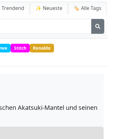
 Trendend
✨ Neueste
🏷️ Alle Tags
wwe
Stitch
Ronaldo
ischen Akatsuki-Mantel und seinen