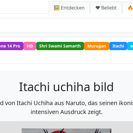
🖼️ Entdecken
❤️ Beliebt
🔥
one 14 Pro
HD
Shri Swami Samarth
Murugan
Itachi
Itachi uchiha bild
ld von Itachi Uchiha aus Naruto, das seinen ikon
intensiven Ausdruck zeigt.