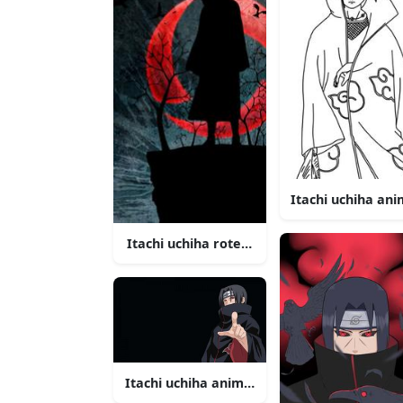
Itachi uchiha ani
Itachi uchiha rotes leuchtendes logo bild
Itachi uchiha anime zeigt auf bild