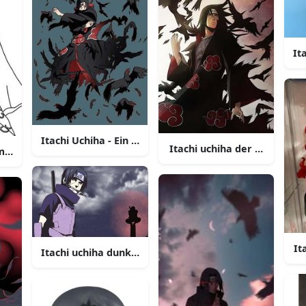
It
Itachi Uchiha - Ein legendärer Shinobi
Itachi uchiha der mysterioe
me zeichnung bild
It
Itachi uchiha dunkler wolkiger himmel