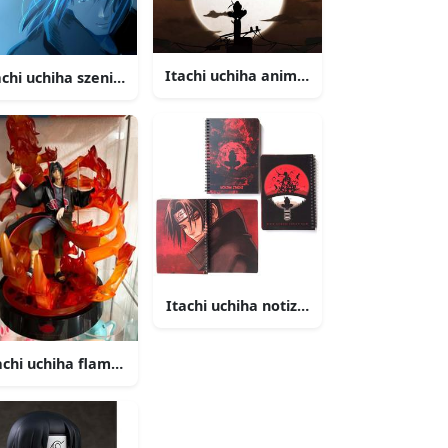
Itachi uchiha anime silhouette bild
achi uchiha szenisches blau
se ninja
Itachi uchiha notizbuch cover bild
achi uchiha flammende figur