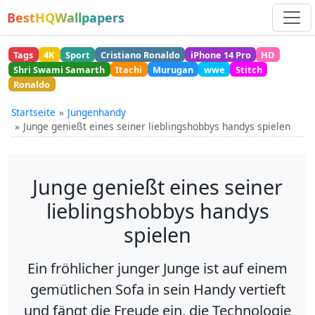
BestHQWallpapers
Tags
4K
Sport
Cristiano Ronaldo
iPhone 14 Pro
HD
Shri Swami Samarth
Itachi
Murugan
wwe
Stitch
Ronaldo
Startseite
Jungenhandy
Junge genießt eines seiner lieblingshobbys handys spielen
Junge genießt eines seiner
lieblingshobbys handys
spielen
Ein fröhlicher junger Junge ist auf einem
gemütlichen Sofa in sein Handy vertieft
und fängt die Freude ein, die Technologie