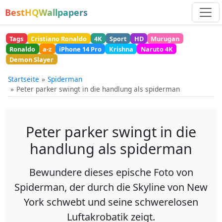
BestHQWallpapers
Tags
Cristiano Ronaldo
4K
Sport
HD
Murugan
Ronaldo
a-z
iPhone 14 Pro
Krishna
Naruto 4K
Demon Slayer
Startseite
Spiderman
Peter parker swingt in die handlung als spiderman
Peter parker swingt in die
handlung als spiderman
Bewundere dieses epische Foto von
Spiderman, der durch die Skyline von New
York schwebt und seine schwerelosen
Luftakrobatik zeigt.