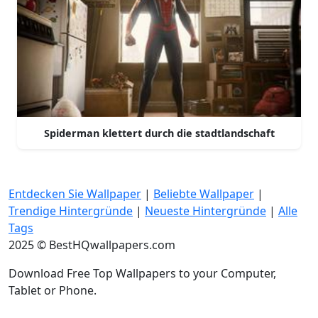
Spiderman klettert durch die stadtlandschaft
Entdecken Sie Wallpaper
|
Beliebte Wallpaper
|
Trendige Hintergründe
|
Neueste Hintergründe
|
Alle
Tags
2025 © BestHQwallpapers.com
Download Free Top Wallpapers to your Computer,
Tablet or Phone.