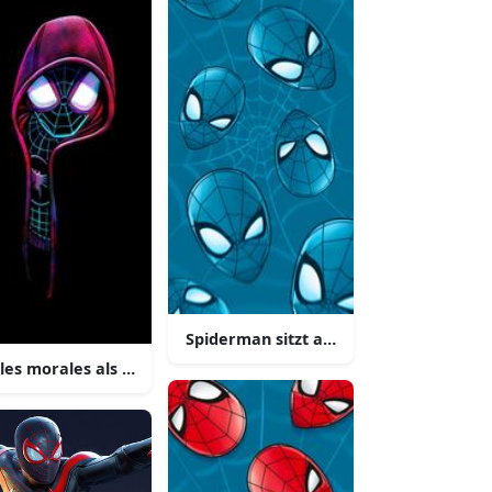
m den tag zu retten spider man
nd maechtig der erstaunliche spiderman
Spiderman sitzt auf einem dach und b
les morales als spiderman leuchtend im neon hintergrund