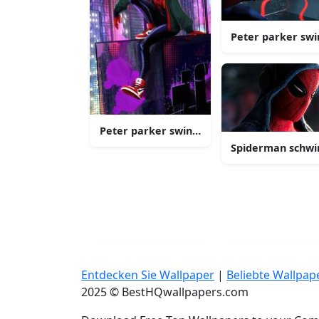
Peter parker swi
Peter parker swingt in die handlung als s
Spiderman schwin
Entdecken Sie Wallpaper
|
Beliebte Wallpap
2025 © BestHQwallpapers.com