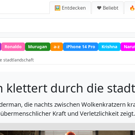
🖼️ Entdecken
❤️ Beliebt
🔥
Ronaldo
Murugan
a-z
iPhone 14 Pro
Krishna
Naru
e stadtlandschaft
klettert durch die stad
piderman, die nachts zwischen Wolkenkratzern kr
übermenschlicher Kraft und Verletzlichkeit zeigt.