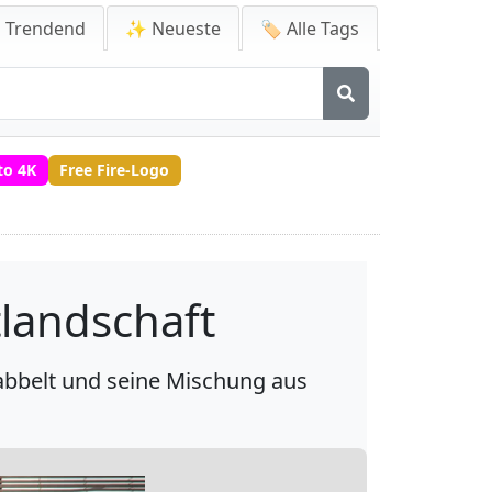
 Trendend
✨ Neueste
🏷️ Alle Tags
to 4K
Free Fire-Logo
tlandschaft
abbelt und seine Mischung aus