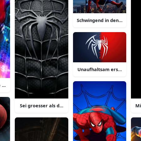
Schwingend in den himmel u
Unaufhaltsam erstaunlich u
e spider verse poster
Sei groesser als deine aengste
Mi