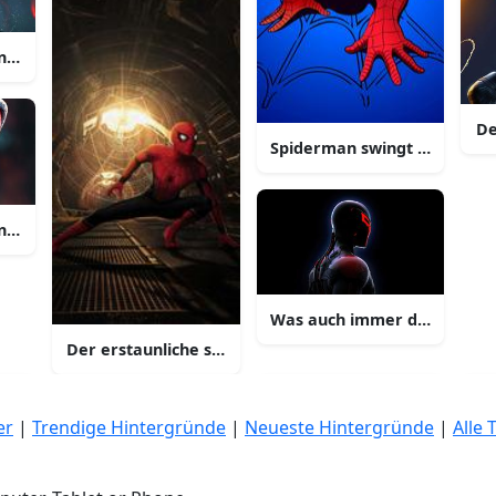
ngt in die handlung
De
Spiderman swingt in die ha
piderman
gt in die handlung in diesem erstaunlichen wallpaper
Was auch immer das leben w
Der erstaunliche spiderman rettet die stadt vor gefa
er
|
Trendige Hintergründe
|
Neueste Hintergründe
|
Alle 