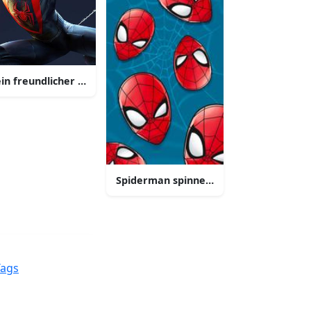
in freundlicher nachbarschafts spiderman
ndlung
Spiderman spinnent in der nacht
erft nicht zurueck weichen spiderman
hr
Tags