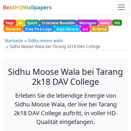
BestHQWallpapers
Tags
4K
Sport
Cristiano Ronaldo
Murugan
Goku
HD
Ronaldo
Free Fire-Logo
Gojo Satoru
a-z
Krishna
Startseite
Sidhu moose wala
Sidhu Moose Wala bei Tarang 2k18 DAV College
Sidhu Moose Wala bei Tarang
2k18 DAV College
Erleben Sie die lebendige Energie von
Sidhu Moose Wala, der live bei Tarang
2k18 DAV College auftritt, in voller HD-
Qualität eingefangen.