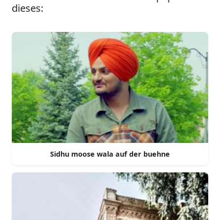
dieses:
Sidhu moose wala auf der buehne