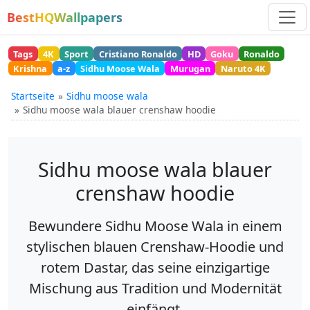
BestHQWallpapers
Tags
4K
Sport
Cristiano Ronaldo
HD
Goku
Ronaldo
Krishna
a-z
Sidhu Moose Wala
Murugan
Naruto 4K
Startseite
Sidhu moose wala
Sidhu moose wala blauer crenshaw hoodie
Sidhu moose wala blauer
crenshaw hoodie
Bewundere Sidhu Moose Wala in einem
stylischen blauen Crenshaw-Hoodie und
rotem Dastar, das seine einzigartige
Mischung aus Tradition und Modernität
einfängt.