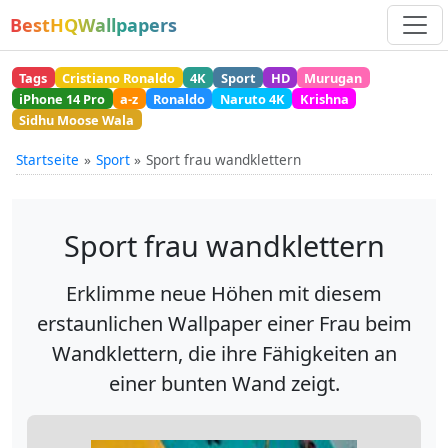
BestHQWallpapers
Tags
Cristiano Ronaldo
4K
Sport
HD
Murugan
iPhone 14 Pro
a-z
Ronaldo
Naruto 4K
Krishna
Sidhu Moose Wala
Startseite
Sport
Sport frau wandklettern
Sport frau wandklettern
Erklimme neue Höhen mit diesem
erstaunlichen Wallpaper einer Frau beim
Wandklettern, die ihre Fähigkeiten an
einer bunten Wand zeigt.