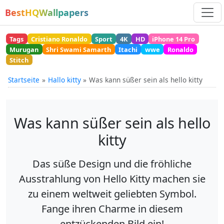
BestHQWallpapers
Tags
Cristiano Ronaldo
Sport
4K
HD
iPhone 14 Pro
Murugan
Shri Swami Samarth
Itachi
wwe
Ronaldo
Stitch
Startseite
Hallo kitty
Was kann süßer sein als hello kitty
Was kann süßer sein als hello
kitty
Das süße Design und die fröhliche
Ausstrahlung von Hello Kitty machen sie
zu einem weltweit geliebten Symbol.
Fange ihren Charme in diesem
entzückenden Bild ein!