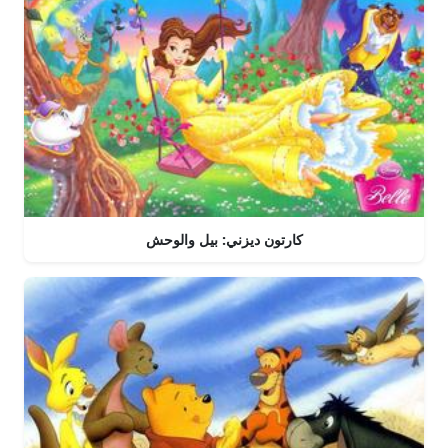
كارتون ديزني: بيل والوحش