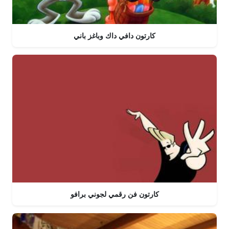
كارتون دافي داك وباغز باني
كارتون فن رقمي لجوني برافو