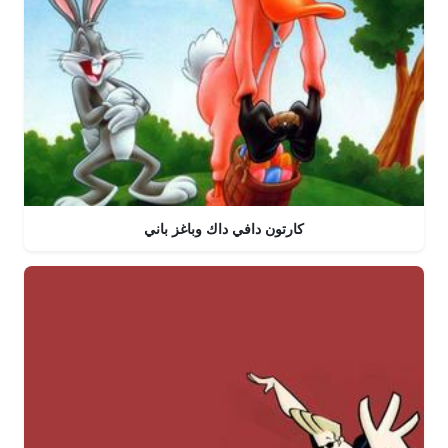
كارتون دافي داك وباغز باني