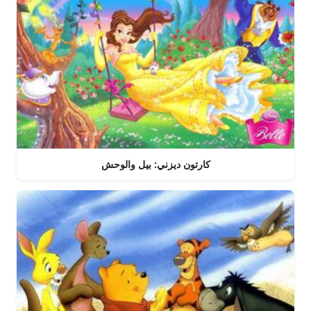
كارتون ديزني: بيل والوحش