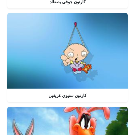
كارتون جوفي يصطاد
كارتون ستيوي غريفين