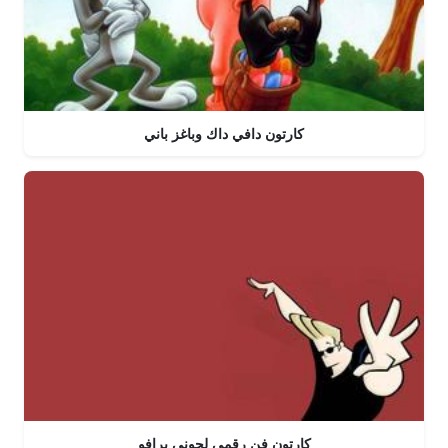
كارتون دافي داك وباغز باني
كارتون فن رقمي لجوني برافو