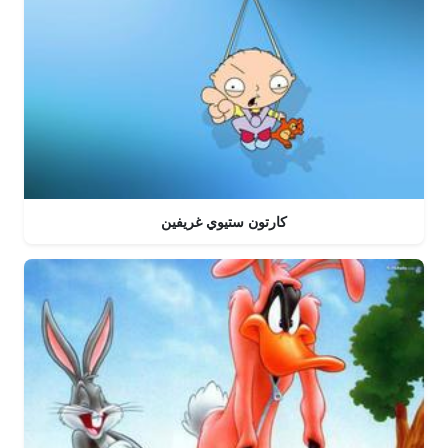
كارتون ستيوي غريفين