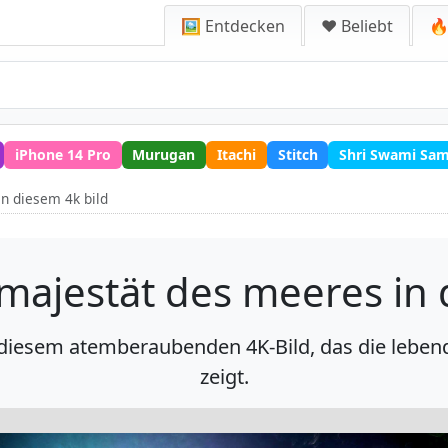
🖼️ Entdecken
❤️ Beliebt
🔥
iPhone 14 Pro
Murugan
Itachi
Stitch
Shri Swami Sa
in diesem 4k bild
 majestät des meeres in 
t diesem atemberaubenden 4K-Bild, das die lebe
zeigt.