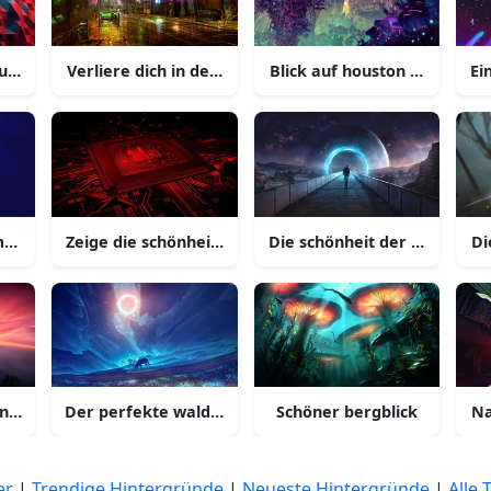
ahd
untergang in der wüste
Verliere dich in der natur mit diesem atemberaubend
Blick auf houston texas vo
Ei
ent in den schweizer alpen
Zeige die schönheit der natur in 4k
Die schönheit der natur in 4
Di
 stadt skyline
onnenuntergang in den maliven
Der perfekte wald für einen morgenurlaub
Schöner bergblick
Na
er
|
Trendige Hintergründe
|
Neueste Hintergründe
|
Alle 