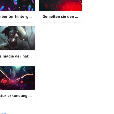
en 4k bild
m turm
n bunter hintergrund mit vögeln im himmel
Genießen sie den beruhigenden blick
k
e magie der natur
tur erkundung des unbekannten
Tags