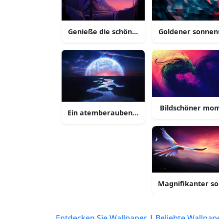
Genieße die schönheit der natur in 4k ultr
Goldener sonnen
Bildschöner mom
Ein atemberaubender dronenblick von einer
Magnifikanter s
Entdecken Sie Wallpaper
|
Beliebte Wallpap