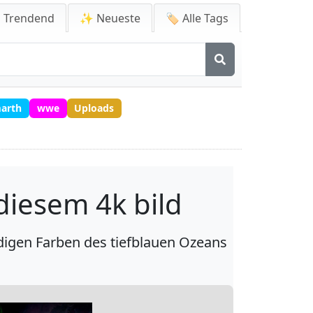
 Trendend
✨ Neueste
🏷️ Alle Tags
marth
wwe
Uploads
diesem 4k bild
ndigen Farben des tiefblauen Ozeans