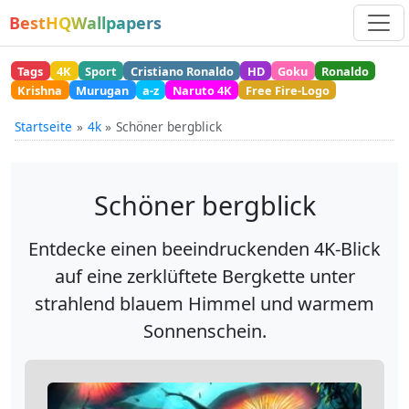
BestHQWallpapers
Tags
4K
Sport
Cristiano Ronaldo
HD
Goku
Ronaldo
Krishna
Murugan
a-z
Naruto 4K
Free Fire-Logo
Startseite
4k
Schöner bergblick
Schöner bergblick
Entdecke einen beeindruckenden 4K-Blick
auf eine zerklüftete Bergkette unter
strahlend blauem Himmel und warmem
Sonnenschein.