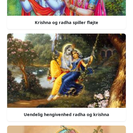
Krishna og radha spiller fløjte
Uendelig hengivenhed radha og krishna