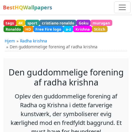
BestHQWallpapers
tags
4K
sport
cristiano ronaldo
Goku
murugan
Ronaldo
HD
Free Fire logo
a-z
Krishna
Stitch
Hjem
Radha krishna
Den guddommelige forening af radha krishna
Den guddommelige forening
af radha krishna
Oplev den guddommelige forening af
Radha og Krishna i dette farverige
kunstværk, der symboliserer evig
kærlighed mod en fredfyldt baggrund. Et
must-have for beundrere!