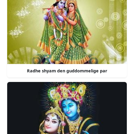
Radhe shyam den guddommelige par