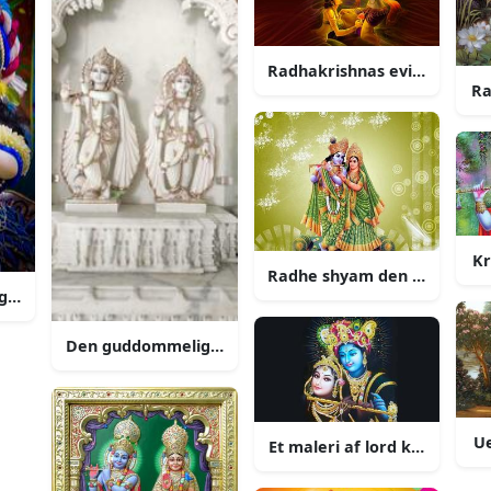
Radhakrishnas evige kærlig
Ra
Kr
Radhe shyam den guddomme
 illustration
e romance mellem radha og krishna
Den guddommelige kærlighed til radha og krishna
Ue
Et maleri af lord krishna og