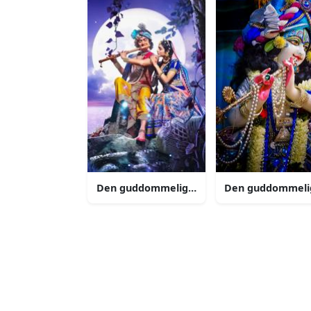
Den guddommelige kærlighed radha krishna
Den guddommelig