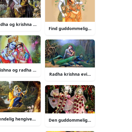
hed
dha og krishna udveksler kærlighed
Find guddommelig naade og visdom i ka
ishna og radha spiller fløjte
lige par
Radha krishna evig kaerlighed
ndelig hengivenhed radha og krishna
 lord ganesha
Den guddommelige omfavnelse af radh