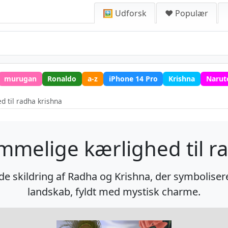
🖼️ Udforsk
❤️ Populær
murugan
Ronaldo
a-z
iPhone 14 Pro
Krishna
Narut
 til radha krishna
melige kærlighed til ra
skildring af Radha og Krishna, der symboliserer 
landskab, fyldt med mystisk charme.