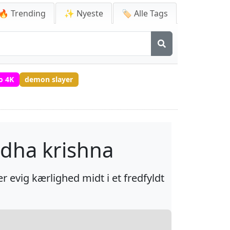
🔥 Trending
✨ Nyeste
🏷️ Alle Tags
o 4K
demon slayer
dha krishna
evig kærlighed midt i et fredfyldt