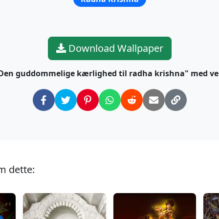
Download Wallpaper
"Den guddommelige kærlighed til radha krishna" med ve
m dette: