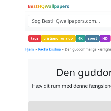
BestHQWallpapers
tags
cristiano ronaldo
4K
sport
HD
Hjem
Radha krishna
Den guddommelige kærlighed
Den guddom
Hæv dit rum med denne fængslende 