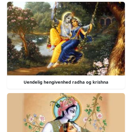
Uendelig hengivenhed radha og krishna