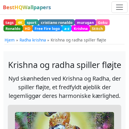
BestHQWallpapers
tags
4K
sport
cristiano ronaldo
murugan
Goku
Ronaldo
HD
Free Fire logo
a-z
Krishna
Stitch
Hjem
Radha krishna
Krishna og radha spiller fløjte
Krishna og radha spiller fløjte
Nyd skønheden ved Krishna og Radha, der
spiller fløjte, et fredfyldt øjeblik der
legemliggør deres harmoniske kærlighed.