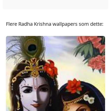
Flere Radha Krishna wallpapers som dette: