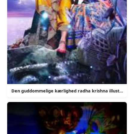
Den guddommelige kærlighed radha krishna illustration