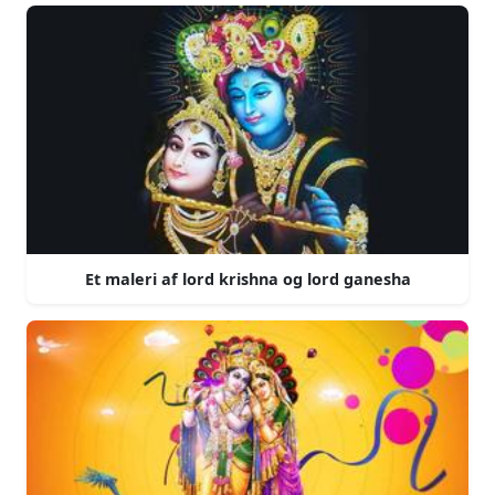
Et maleri af lord krishna og lord ganesha