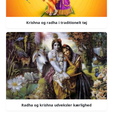
Krishna og radha i traditionelt tøj
Radha og krishna udveksler kærlighed