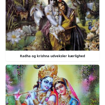
Radha og krishna udveksler kærlighed