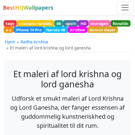
BestHQWallpapers
tags
cristiano ronaldo
4K
sport
HD
murugan
Ronaldo
a-z
iPhone 14 Pro
Naruto 4K
Krishna
demon slayer
Hjem
Radha krishna
Et maleri af lord krishna og lord ganesha
Et maleri af lord krishna og
lord ganesha
Udforsk et smukt maleri af Lord Krishna
og Lord Ganesha, der fanger essensen af
guddommelig kunstneriskhed og
spiritualitet til dit rum.