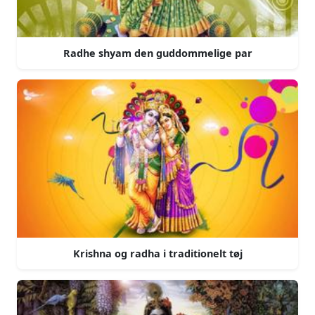
Radhe shyam den guddommelige par
Krishna og radha i traditionelt tøj