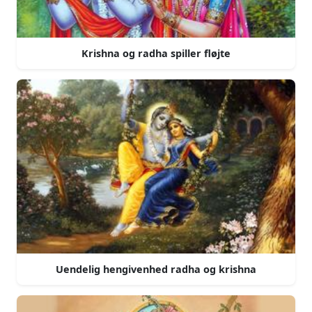
Krishna og radha spiller fløjte
Uendelig hengivenhed radha og krishna